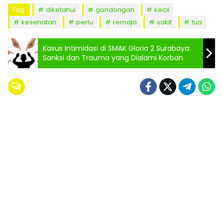
Tag:
diketahui
gondongan
kecil
kesehatan
perlu
remaja
sakit
tua
Kasus Intimidasi di SMAK Gloria 2 Surabaya:
Sanksi dan Trauma yang Dialami Korban