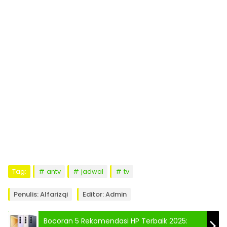
Tag:
antv
jadwal
tv
Penulis: Alfarizqi
Editor: Admin
Bocoran 5 Rekomendasi HP Terbaik 2025: