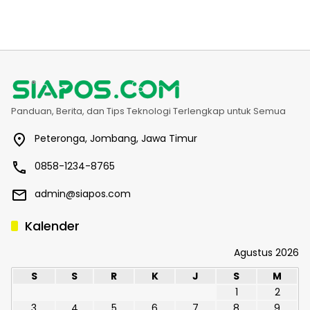
Panduan, Berita, dan Tips Teknologi Terlengkap untuk Semua
Peteronga, Jombang, Jawa Timur
0858-1234-8765
admin@siapos.com
Kalender
Agustus 2026
S
S
R
K
J
S
M
1
2
3
4
5
6
7
8
9