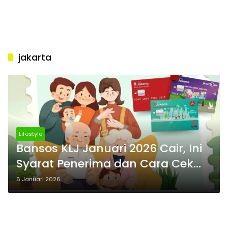
jakarta
Lifestyle
Bansos KLJ Januari 2026 Cair, Ini
Syarat Penerima dan Cara Cek
Kartu Lansia Jakarta
6 Januari 2026