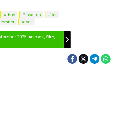
hari
hiburan
ini
ptember
voli
ptember 2025: Animasi, Film,