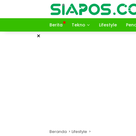
Langsung
ke
konten
Berita
Tekno
Lifestyle
Pend
×
Beranda
Lifestyle