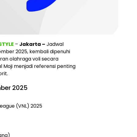
ESTYLE
–
Jakarta –
Jadwal
tember 2025, kembali dipenuhi
ran olahraga voli secara
l Moji menjadi referensi penting
rit.
mber 2025
 League (VNL) 2025
ang)