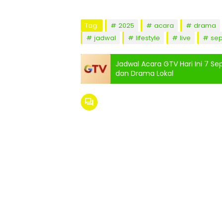
Tag:
2025
acara
drama
jadwal
lifestyle
live
se
Jadwal Acara GTV Hari Ini 7 Se
dan Drama Lokal