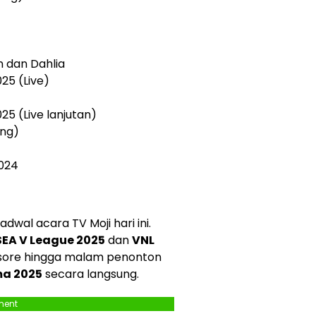
n dan Dahlia
025 (Live)
025 (Live lanjutan)
ang)
2024
adwal acara TV Moji hari ini.
SEA V League 2025
dan
VNL
a sore hingga malam penonton
ama 2025
secara langsung.
ment