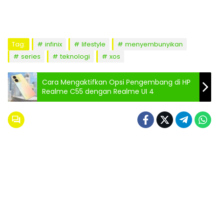
Tag:
infinix
lifestyle
menyembunyikan
series
teknologi
xos
Cara Mengaktifkan Opsi Pengembang di HP
Realme C55 dengan Realme UI 4