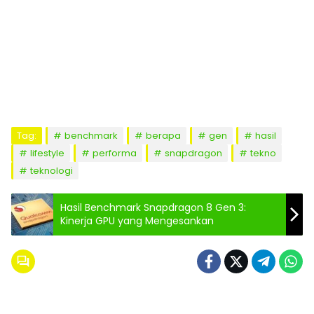
Tag:
benchmark
berapa
gen
hasil
lifestyle
performa
snapdragon
tekno
teknologi
Hasil Benchmark Snapdragon 8 Gen 3:
Kinerja GPU yang Mengesankan