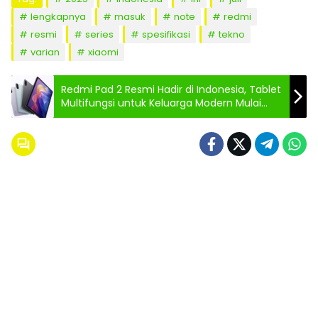
lengkapnya
masuk
note
redmi
resmi
series
spesifikasi
tekno
varian
xiaomi
Redmi Pad 2 Resmi Hadir di Indonesia, Tablet
Multifungsi untuk Keluarga Modern Mulai
Rp1,9 Juta