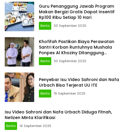
Guru Penanggung Jawab Program
Makan Bergizi Gratis Dapat Insentif
Rp100 Ribu Setiap 10 Hari
Berita
30 September 2025
Khofifah Pastikan Biaya Perawatan
Santri Korban Runtuhnya Mushala
Ponpes Al Khoziny Ditanggung
Pemerintah
Berita
30 September 2025
Penyebar Isu Video Sahroni dan Nafa
Urbach Bisa Terjerat UU ITE
Berita
16 September 2025
Isu Video Sahroni dan Nafa Urbach Diduga Fitnah,
Netizen Minta Klarifikasi
Berita
16 September 2025