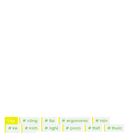
Tag:
công
Đại
ergonomic
hiện
ke
kích
nghệ
poco
thiết
thước