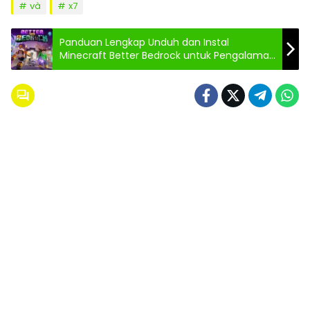
và
x7
Panduan Lengkap Unduh dan Instal
Minecraft Better Bedrock untuk Pengalaman
Bermain Maksimal