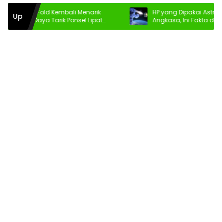
Razr Fold Kembali Menarik
HP yang Dipakai Astronot di Lu
Up
 Ini Daya Tarik Ponsel Lipat
Angkasa, Ini Fakta dan Teknol
s