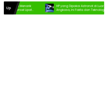
mbali Menarik
HP yang Dipakai Astronot di Luar
Up
ik Ponsel Lipat
Angkasa, Ini Fakta dan Teknologinya