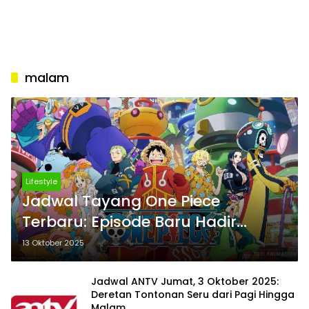
malam
Lifestyle
Jadwal Tayang One Piece
Terbaru: Episode Baru Hadir
Setiap Minggu Malam
13 Oktober 2025
Jadwal ANTV Jumat, 3 Oktober 2025:
Deretan Tontonan Seru dari Pagi Hingga
Malam