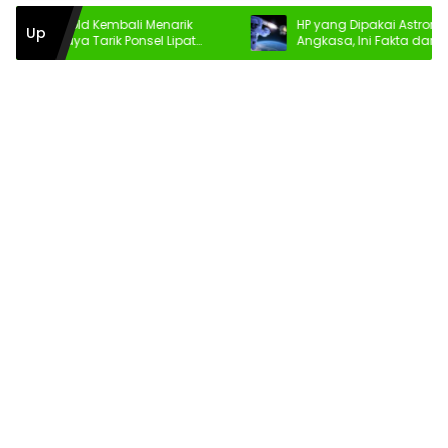
Razr Fold Kembali Menarik
HP yang Dipakai Astronot di Lu
Up
 Ini Daya Tarik Ponsel Lipat
Angkasa, Ini Fakta dan Tekno
is