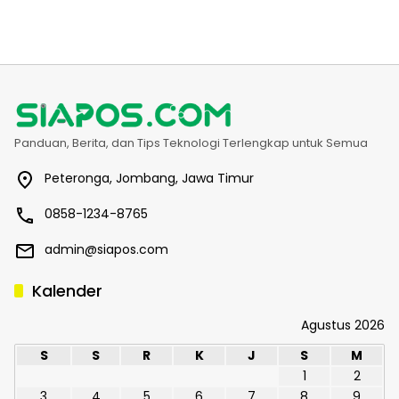
Panduan, Berita, dan Tips Teknologi Terlengkap untuk Semua
Peteronga, Jombang, Jawa Timur
0858-1234-8765
admin@siapos.com
Kalender
Agustus 2026
S
S
R
K
J
S
M
1
2
3
4
5
6
7
8
9