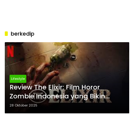
berkedip
Lifestyle
Review The Elixir: Film Horor
Zombie Indonesia yang Bikin
Dunia Tak Berkedip
28 Oktober 2025