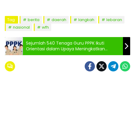
Tag:
berita
daerah
langkah
lebaran
nasional
wfh
Sejumlah 540 Tenaga Guru PPPK Ikuti
Orientasi dalam Upaya Meningkatkan
Disiplin dan Motivasi