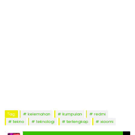
Tag:
kelemahan
kumpulan
redmi
tekno
teknologi
terlengkap
xiaomi