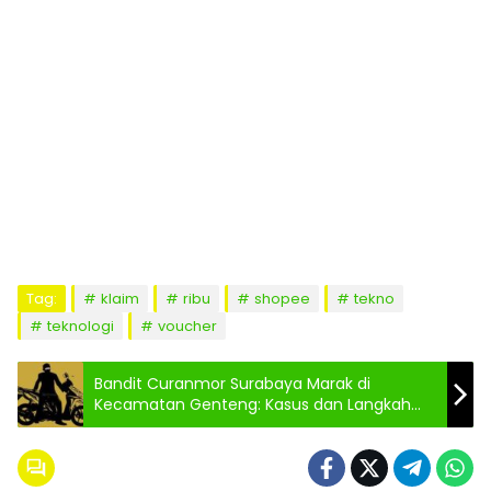
Tag:
klaim
ribu
shopee
tekno
teknologi
voucher
Bandit Curanmor Surabaya Marak di
Kecamatan Genteng: Kasus dan Langkah
Antisipasi