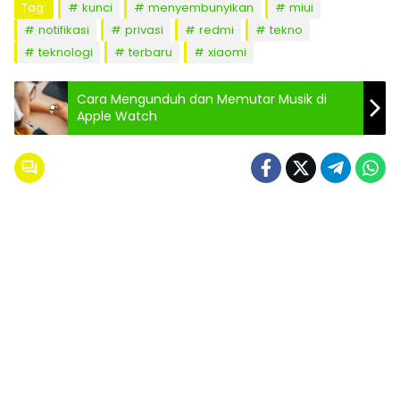
Tag:
kunci
menyembunyikan
miui
notifikasi
privasi
redmi
tekno
teknologi
terbaru
xiaomi
Cara Mengunduh dan Memutar Musik di
Apple Watch