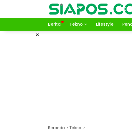
Langsung
ke
konten
Berita
Tekno
Lifestyle
Pend
×
Beranda
Tekno