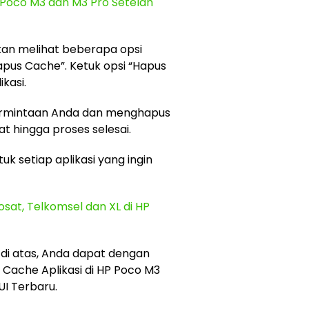
 Poco M3 dan M3 Pro Setelah
 akan melihat beberapa opsi
Hapus Cache”. Ketuk opsi “Hapus
kasi.
ermintaan Anda dan menghapus
t hingga proses selesai.
uk setiap aplikasi yang ingin
sat, Telkomsel dan XL di HP
di atas, Anda dapat dengan
ache Aplikasi di HP Poco M3
I Terbaru.