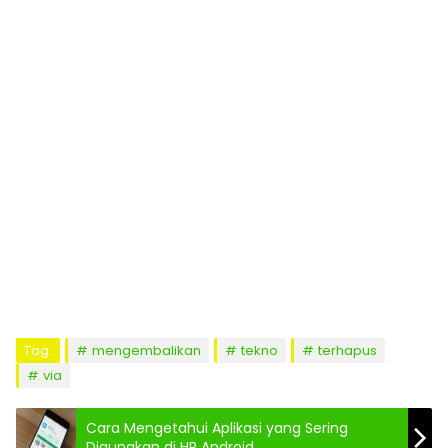
Tag:
mengembalikan
tekno
terhapus
via
Cara Mengetahui Aplikasi yang Sering
Digunakan di HP Android