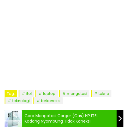
Tag:
itel
laptop
mengatasi
tekno
teknologi
terkoneksi
Cara Mengatasi Carger (Cas) HP ITEL
Kadang Nyambung Tidak Koneksi