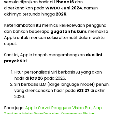
semula dijanjikan hadir di
iPhone 16
dan
diperkenalkan pada
WWDC Juni 2024
, namun
akhirnya tertunda hingga
2026
.
Keterlambatan itu memicu kekecewaan pengguna
dan bahkan beberapa
gugatan hukum
, memaksa
Apple untuk mencari solusi alternatif dalam waktu
cepat.
Saat ini, Apple tengah mengembangkan
dua lini
proyek Siri
:
Fitur personalisasi Siri berbasis AI yang akan
hadir di
iOS 26
pada 2026.
Siri berbasis LLM (large language model) penuh,
yang direncanakan hadir pada
iOS 27
di akhir
2026.
Baca juga:
Apple Survei Pengguna Vision Pro, Siap
Tantang Meta Ray-Ban dan Kacamata Pintar