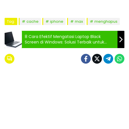
Tag:
cache
iphone
max
menghapus
8 Cara Efektif Mengatasi Laptop Black
Screen di Windows: Solusi Terbaik untuk
Masalah Layar Hitam