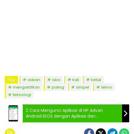
Tag:
advan
idos
kali
ketuk
mengaktifkan
paling
simpel
tekno
teknologi
2 Cara Mengunci Aplikasi di HP Advan
Android IDOS dengan Aplikasi dan
Pengaturan Bawaan