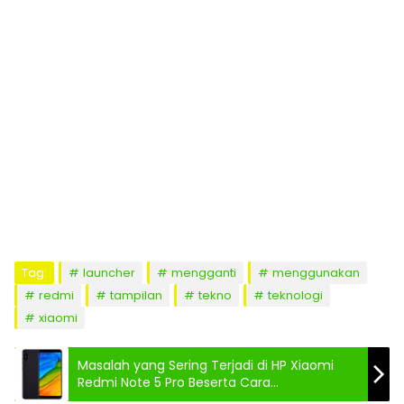
Tag:
launcher
mengganti
menggunakan
redmi
tampilan
tekno
teknologi
xiaomi
Masalah yang Sering Terjadi di HP Xiaomi
Redmi Note 5 Pro Beserta Cara
Mengatasinya