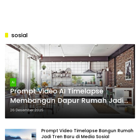
sosial
Ai
Prompt Video AI Timelapse
Membangun Dapur Rumah Jadi
Konten Inspiratif di Media Sosial
26 Desember 2025
Prompt Video Timelapse Bangun Rumah
Jadi Tren Baru di Media Sosial