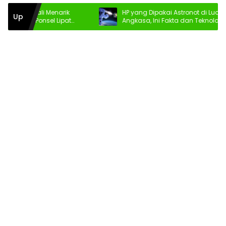
embali Menarik
HP yang Dipakai Astronot di Luar
Up
rik Ponsel Lipat
Angkasa, Ini Fakta dan Teknologinya