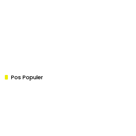
Pos Populer