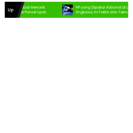
old Kembali Menarik
HP yang Dipakai Astronot di Luar
Up
ya Tarik Ponsel Lipat
Angkasa, Ini Fakta dan Teknologinya