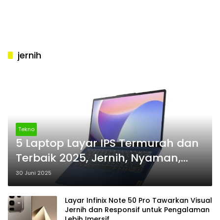
jernih
Tekno
5 Laptop Layar IPS Termurah dan
Terbaik 2025, Jernih, Nyaman,
dan Cocok untuk Segala Aktivitas
30 Juni 2025
Layar Infinix Note 50 Pro Tawarkan Visual
Jernih dan Responsif untuk Pengalaman
Lebih Imersif