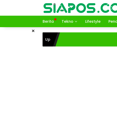
Langsung
ke
konten
Berita
Tekno
Lifestyle
Pend
×
Up