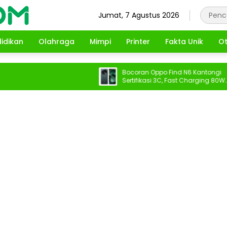
Jumat, 7 Agustus 2026
idikan
Olahraga
Mimpi
Printer
Fakta Unik
Ot
Bocoran Oppo Find N6 Kantongi
Sertifikasi 3C, Fast Charging 80W
Terungkap