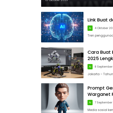
13 Oktober 2025
Link Buat 
Ai
4 Oktober 2
Tren penggunaan
Cara Buat B
2025 Leng
Ai
8 September
Jakarta – Tahun 
Prompt Gem
Warganet R
Ai
7 September
Media sosial ke