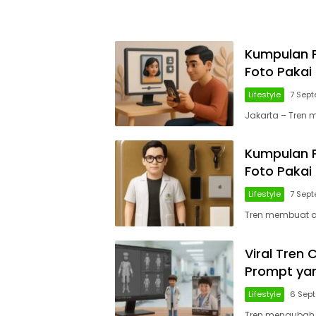
Kumpulan P
Foto Pakai
Lifestyle
7 Sep
Jakarta – Tren m
Kumpulan P
Foto Pakai 
Lifestyle
7 Sep
Tren membuat act
Viral Tren 
Prompt yan
Lifestyle
6 Sep
Tren mengubah fo