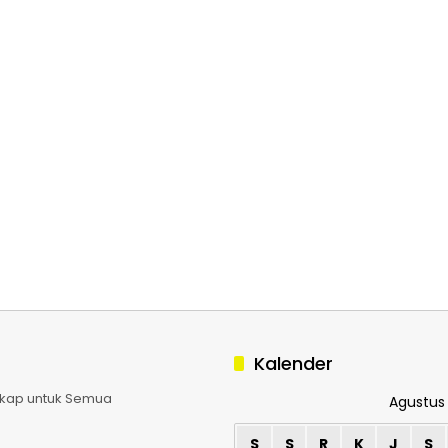
Kalender
ngkap untuk Semua
Agustus
S
S
R
K
J
S