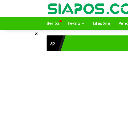
Langsung
ke
konten
Berita
Tekno
Lifestyle
Pend
×
Up