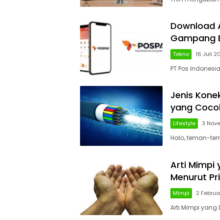
Download A
Gampang 
Tekno
16 Juli 2
PT Pos Indonesia
Jenis Kone
yang Coco
Lifestyle
3 Nov
Halo, teman-tem
Arti Mimpi
Menurut P
Mimpi
2 Februa
Arti Mimpi yang