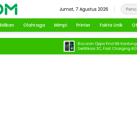
Jumat, 7 Agustus 2026
idikan
Olahraga
Mimpi
Printer
Fakta Unik
Ot
Bocoran Oppo Find N6 Kantongi
Sertifikasi 3C, Fast Charging 80W
Terungkap